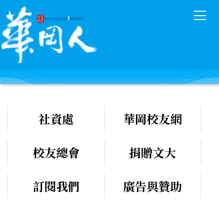
跳
到
主
要
內
容
區
社資處
華岡校友網
校友總會
捐贈文大
訂閱我們
廣告與贊助